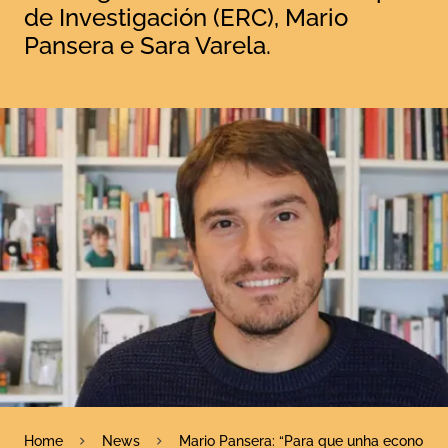
de Investigación (ERC), Mario
Pansera e Sara Varela.
Home
News
Mario Pansera: “Para que unha economía s