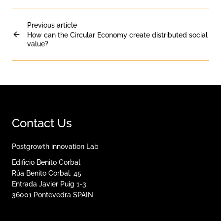
Previous article
How can the Circular Economy create distributed social
value?
Contact Us
Postgrowth innovation Lab
Edificio Benito Corbal
Rúa Benito Corbal, 45
Entrada Javier Puig 1-3
36001
Pontevedra
SPAIN